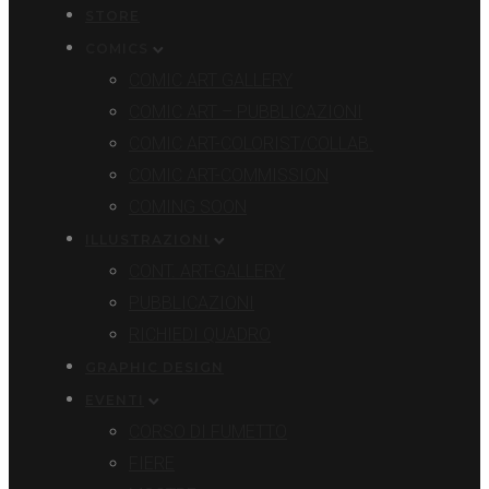
STORE
COMICS
COMIC ART GALLERY
COMIC ART – PUBBLICAZIONI
COMIC ART-COLORIST/COLLAB.
COMIC ART-COMMISSION
COMING SOON
ILLUSTRAZIONI
CONT. ART-GALLERY
PUBBLICAZIONI
RICHIEDI QUADRO
GRAPHIC DESIGN
EVENTI
CORSO DI FUMETTO
FIERE