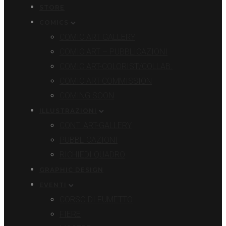
STORE
COMICS
COMIC ART GALLERY
COMIC ART – PUBBLICAZIONI
COMIC ART-COLORIST/COLLAB.
COMIC ART-COMMISSION
COMING SOON
ILLUSTRAZIONI
CONT. ART-GALLERY
PUBBLICAZIONI
RICHIEDI QUADRO
GRAPHIC DESIGN
EVENTI
CORSO DI FUMETTO
FIERE