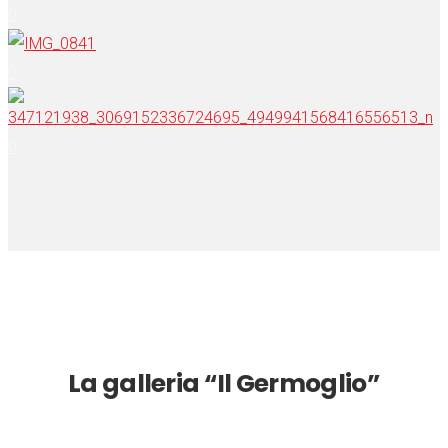
0
0
0
La galleria “Il Germoglio”