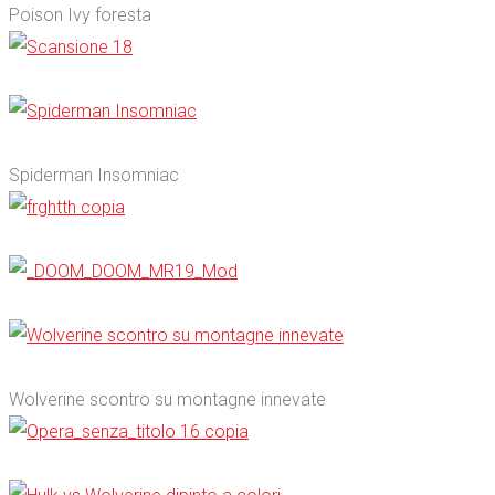
Poison Ivy foresta
0
0
Spiderman Insomniac
0
0
0
Wolverine scontro su montagne innevate
0