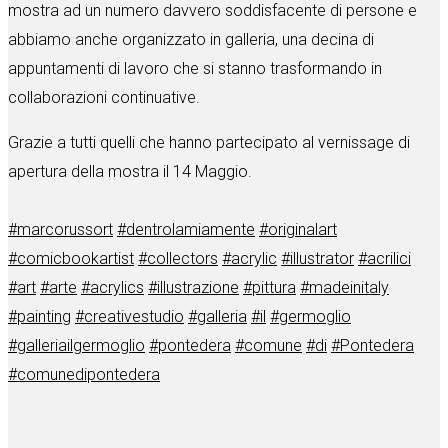
mostra ad un numero davvero soddisfacente di persone e
abbiamo anche organizzato in galleria, una decina di
appuntamenti di lavoro che si stanno trasformando in
collaborazioni continuative.
Grazie a tutti quelli che hanno partecipato al vernissage di
apertura della mostra il 14 Maggio.
#marcorussort
#dentrolamiamente
#originalart
#comicbookartist
#collectors
#acrylic
#illustrator
#acrilici
#art
#arte
#acrylics
#illustrazione
#pittura
#madeinitaly
#painting
#creativestudio
#galleria
#il
#germoglio
#galleriailgermoglio
#pontedera
#comune
#di
#Pontedera
#comunedipontedera